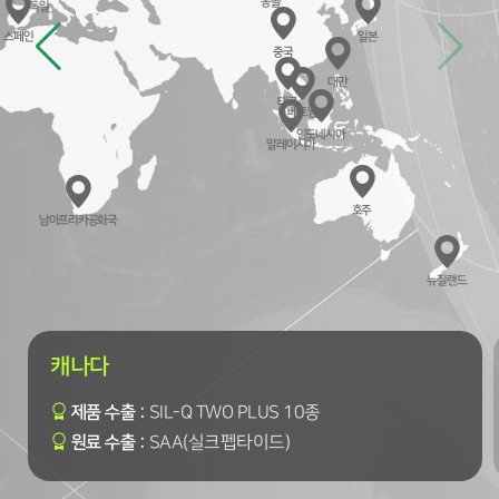
몽골
독일
스페인
일본
중국
대만
태국
베트남
인도네시아
말레이시아
호주
남아프리카공화국
뉴질랜드
캐나다
제품 수출 :
SIL-Q TWO PLUS 10종
원료 수출 :
SAA(실크펩타이드)